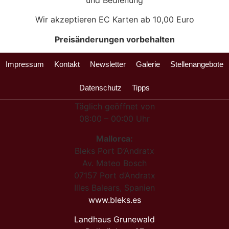
und Bedienung
Wir akzeptieren EC Karten ab 10,00 Euro
Preisänderungen vorbehalten
Impressum
Kontakt
Newsletter
Galerie
Stellenangebote
Datenschutz
Tipps
Täglich geöffnet von
08:00 – 00:00 Uhr
Mallorca:
Bleks Port D’Andratx
Av. Mateo Bosch
07157 Port d’Andratx
Illes Balears, Spanien
www.bleks.es
Landhaus Grunewald